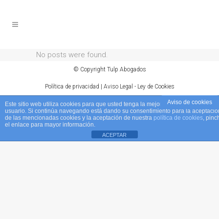
No posts were found.
© Copyright Tulp Abogados
Política de privacidad
| Aviso Legal - Ley de Cookies
Aviso de cookies
Este sitio web utiliza cookies para que usted tenga la mejor experiencia de
usuario. Si continúa navegando está dando su consentimiento para la aceptació
de las mencionadas cookies y la aceptación de nuestra
política de cookies
, pinc
el enlace para mayor información.
ACEPTAR