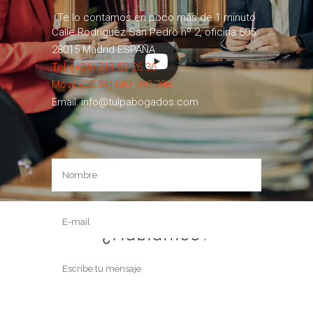
Te lo contamos en poco más de 1 minuto
Calle Rodríguez San Pedro nº 2, oficina 605
28015 Madrid ESPAÑA
Tel: (+34) 911 59 26 36
Móvil: (00 34) 687 702 788
Email: info@tulpabogados.com
¿Hablamos?
+34
911 59 26